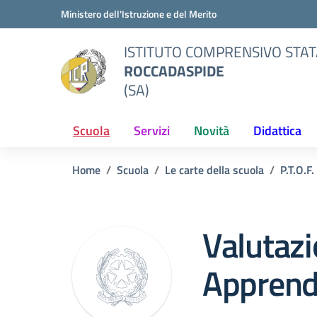
Vai ai contenuti
Vai al menu di navigazione
Vai al footer
Ministero dell'Istruzione e del Merito
ISTITUTO COMPRENSIVO STAT
ROCCADASPIDE
(SA)
Scuola
Servizi
Novità
Didattica
Home
Scuola
Le carte della scuola
P.T.O.F.
Valutazi
Apprend