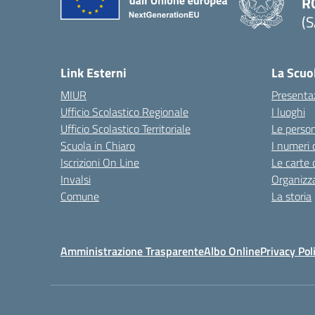
R
(S
Link Esterni
La Scuo
MIUR
Presenta
Ufficio Scolastico Regionale
I luoghi
Ufficio Scolastico Territoriale
Le perso
Scuola in Chiaro
I numeri 
Iscrizioni On Line
Le carte 
Invalsi
Organizz
Comune
La storia
Amministrazione Trasparente
Albo Online
Privacy Pol