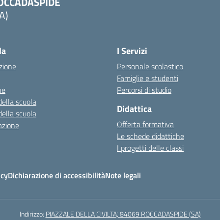
OCCADASPIDE
A)
la
I Servizi
zione
Personale scolastico
Famiglie e studenti
ne
Percorsi di studio
della scuola
Didattica
della scuola
Offerta formativa
azione
Le schede didattiche
I progetti delle classi
icy
Dichiarazione di accessibilità
Note legali
Indirizzo:
PIAZZALE DELLA CIVILTA', 84069 ROCCADASPIDE (SA)