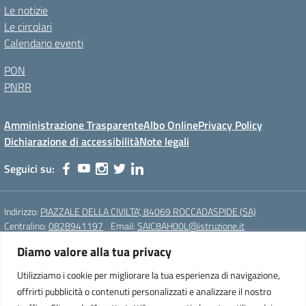
Le notizie
Le circolari
Calendario eventi
PON
PNRR
Amministrazione Trasparente
Albo Online
Privacy Policy
Dichiarazione di accessibilità
Note legali
Seguici su:
Indirizzo:
PIAZZALE DELLA CIVILTA', 84069 ROCCADASPIDE (SA)
Centralino:
0828941197
Email:
SAIC8AH00L@istruzione.it
Posta elettronica certificata (PEC):
saic8ah00l@pec.istruzione.it
Diamo valore alla tua privacy
Codice meccanografico:
SAIC8AH00L
Utilizziamo i cookie per migliorare la tua esperienza di navigazione,
offrirti pubblicità o contenuti personalizzati e analizzare il nostro
Istituto Comprensivo Statale di Roccadaspide (SA)
Cod. Mecc.:SAIC8AH00L