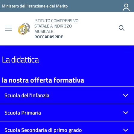
Vai ai contenuti
Vai al menu di navigazione
Vai al footer
Ministero dell'Istruzione e del Merito
ISTITUTO COMPRENSIVO
STATALE A INDIRIZZO
MUSICALE
ROCCADASPIDE
La didattica
la nostra offerta formativa
Scuola dell'Infanzia
Scuola Primaria
Scuola Secondaria di primo grado