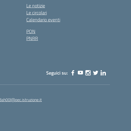
Le notizie
Le circolari
Calendario eventi
PON
PNRR
Seguici su:
8ah00l@pec.istruzione.it