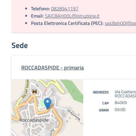
Telefono:
0828941197
Email:
SAIC8AH00L@istruzione.it
Posta Elettronica Certificata (PEC):
saic8ah00l@pec.
Sede
ROCCADASPIDE - primaria
Via Gaetano
INDIRIZZO
ROCCADASP
84069
CAP
09:00
ORARI