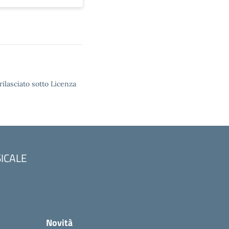
rilasciato sotto Licenza
SICALE
Novità