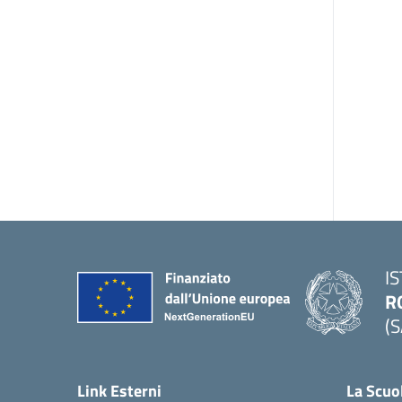
I
R
(S
Link Esterni
La Scuo