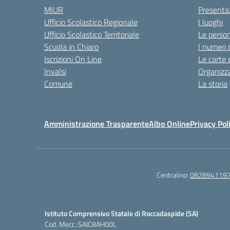
MIUR
Presenta
Ufficio Scolastico Regionale
I luoghi
Ufficio Scolastico Territoriale
Le perso
Scuola in Chiaro
I numeri 
Iscrizioni On Line
Le carte 
Invalsi
Organizz
Comune
La storia
Amministrazione Trasparente
Albo Online
Privacy Pol
Centralino:
082894119
Istituto Comprensivo Statale di Roccadaspide (SA)
Cod. Mecc.:SAIC8AH00L