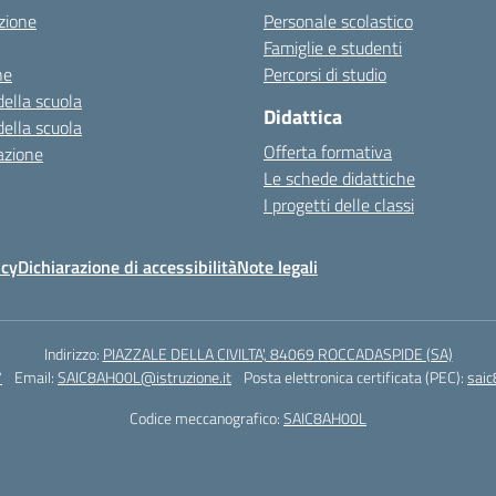
zione
Personale scolastico
Famiglie e studenti
ne
Percorsi di studio
della scuola
Didattica
della scuola
Offerta formativa
azione
Le schede didattiche
I progetti delle classi
icy
Dichiarazione di accessibilità
Note legali
Indirizzo:
PIAZZALE DELLA CIVILTA', 84069 ROCCADASPIDE (SA)
7
Email:
SAIC8AH00L@istruzione.it
Posta elettronica certificata (PEC):
saic
Codice meccanografico:
SAIC8AH00L