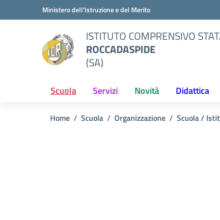
Vai ai contenuti
Vai al menu di navigazione
Vai al footer
Ministero dell'Istruzione e del Merito
ISTITUTO COMPRENSIVO STAT
ROCCADASPIDE
(SA)
Scuola
Servizi
Novità
Didattica
Home
Scuola
Organizzazione
Scuola / Isti