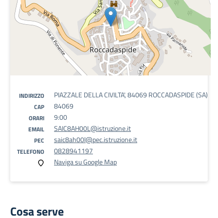
PIAZZALE DELLA CIVILTA', 84069 ROCCADASPIDE (SA)
INDIRIZZO
84069
CAP
9:00
ORARI
SAIC8AH00L@istruzione.it
EMAIL
saic8ah00l@pec.istruzione.it
PEC
0828941197
TELEFONO
Naviga su Google Map
Cosa serve