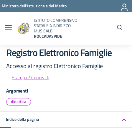
Vai ai contenuti
Vai al menu di navigazione
Vai al footer
Ministero dell'Istruzione e del Merito
ISTITUTO COMPRENSIVO
STATALE A INDIRIZZO
MUSICALE
ROCCADASPIDE
Registro Elettronico Famiglie
Accesso al registro Elettronico Famiglie
Stampa / Condividi
Argomenti
didattica
Indice della pagina