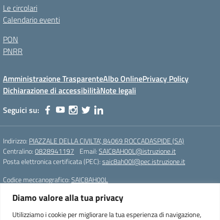
Le circolari
Calendario eventi
PON
PNRR
Amministrazione Trasparente
Albo Online
Privacy Policy
Dichiarazione di accessibilità
Note legali
Seguici su:
Indirizzo:
PIAZZALE DELLA CIVILTA', 84069 ROCCADASPIDE (SA)
Centralino:
0828941197
Email:
SAIC8AH00L@istruzione.it
Posta elettronica certificata (PEC):
saic8ah00l@pec.istruzione.it
Codice meccanografico:
SAIC8AH00L
Diamo valore alla tua privacy
Istituto Comprensivo Statale di Roccadaspide (SA)
Cod. Mecc.:SAIC8AH00L
Utilizziamo i cookie per migliorare la tua esperienza di navigazione,
PIAZZALE DELLA CIVILTA', 84069 ROCCADASPIDE (SA)