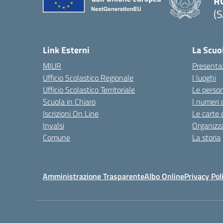
R
(S
Link Esterni
La Scuo
MIUR
Presenta
Ufficio Scolastico Regionale
I luoghi
Ufficio Scolastico Territoriale
Le perso
Scuola in Chiaro
I numeri 
Iscrizioni On Line
Le carte 
Invalsi
Organizz
Comune
La storia
Amministrazione Trasparente
Albo Online
Privacy Pol