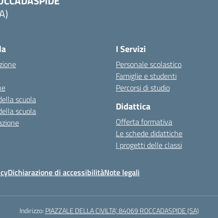
OCCADASPIDE
A)
la
I Servizi
zione
Personale scolastico
Famiglie e studenti
ne
Percorsi di studio
della scuola
Didattica
della scuola
Offerta formativa
azione
Le schede didattiche
I progetti delle classi
icy
Dichiarazione di accessibilità
Note legali
Indirizzo:
PIAZZALE DELLA CIVILTA', 84069 ROCCADASPIDE (SA)