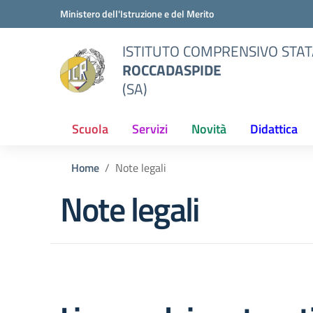
Vai ai contenuti
Vai al menu di navigazione
Vai al footer
Ministero dell'Istruzione e del Merito
ISTITUTO COMPRENSIVO STAT
ROCCADASPIDE
(SA)
Scuola
Servizi
Novità
Didattica
Home
Note legali
Note legali