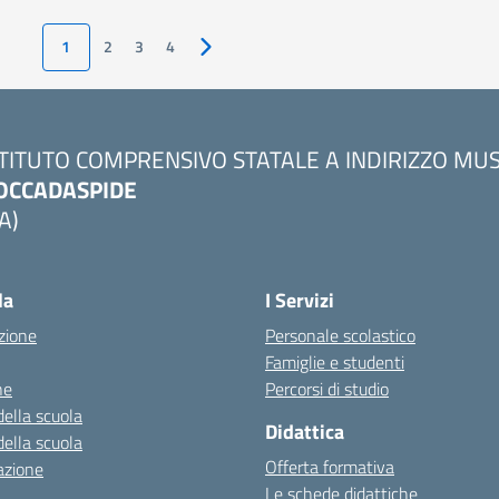
1
2
3
4
Pagina successiva
STITUTO COMPRENSIVO STATALE A INDIRIZZO MU
OCCADASPIDE
A)
la
I Servizi
zione
Personale scolastico
Famiglie e studenti
ne
Percorsi di studio
della scuola
Didattica
della scuola
Offerta formativa
azione
Le schede didattiche