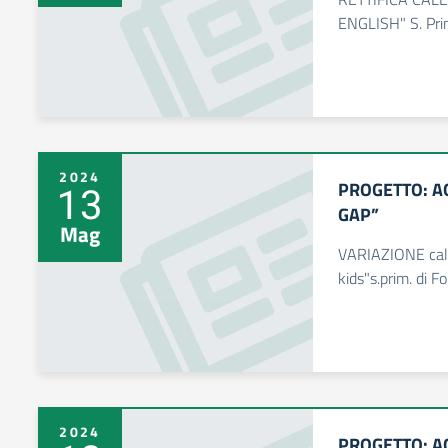
ENGLISH" S. Prim
2024
PROGETTO: A
13
GAP”
Mag
VARIAZIONE cale
kids"s.prim. di F
2024
PROGETTO: A