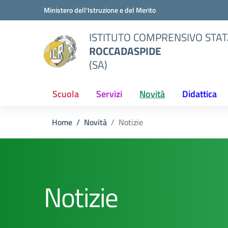
Vai ai contenuti
Vai al menu di navigazione
Vai al footer
Ministero dell'Istruzione e del Merito
ISTITUTO COMPRENSIVO STAT
ROCCADASPIDE
(SA)
Scuola
Servizi
Novità
Didattica
Home
Novità
Notizie
Notizie