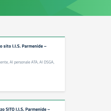
zo sito I.I.S. Parmenide –
ente, Al personale ATA, Al DSGA,
zo SITO I.I.S. Parmenide –