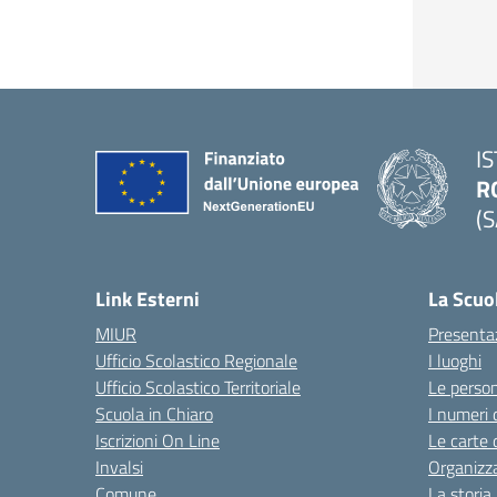
I
R
(S
Link Esterni
La Scuo
MIUR
Presenta
Ufficio Scolastico Regionale
I luoghi
Ufficio Scolastico Territoriale
Le perso
Scuola in Chiaro
I numeri 
Iscrizioni On Line
Le carte 
Invalsi
Organizz
Comune
La storia