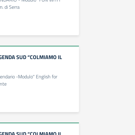
. di Serra
GENDA SUD “COLMIAMO IL
ndario -Modulo" English for
onte
GENDA SUD “COLMIAMO IL