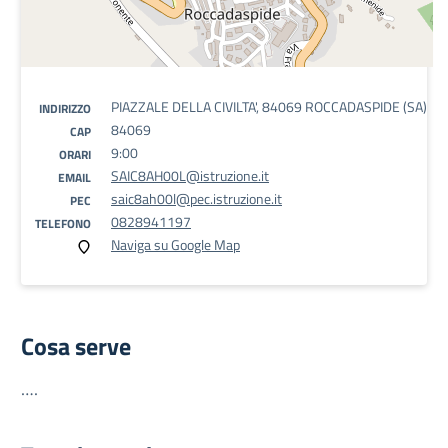
PIAZZALE DELLA CIVILTA', 84069 ROCCADASPIDE (SA)
INDIRIZZO
84069
CAP
9:00
ORARI
SAIC8AH00L@istruzione.it
EMAIL
saic8ah00l@pec.istruzione.it
PEC
0828941197
TELEFONO
Naviga su Google Map
Cosa serve
….