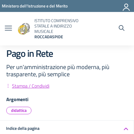
Vai ai contenuti
Vai al menu di navigazione
Vai al footer
Ministero dell'Istruzione e del Merito
ISTITUTO COMPRENSIVO
STATALE A INDIRIZZO
MUSICALE
ROCCADASPIDE
Pago in Rete
Per un'amministrazione più moderna, più
trasparente, più semplice
Stampa / Condividi
Argomenti
didattica
Indice della pagina