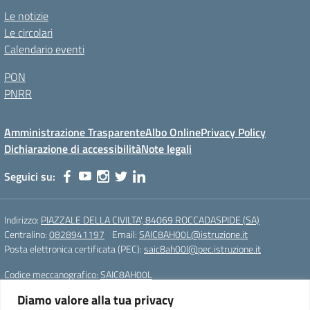
Le notizie
Le circolari
Calendario eventi
PON
PNRR
Amministrazione Trasparente
Albo Online
Privacy Policy
Dichiarazione di accessibilità
Note legali
Seguici su:
Indirizzo:
PIAZZALE DELLA CIVILTA', 84069 ROCCADASPIDE (SA)
Centralino:
0828941197
Email:
SAIC8AH00L@istruzione.it
Posta elettronica certificata (PEC):
saic8ah00l@pec.istruzione.it
Codice meccanografico:
SAIC8AH00L
Diamo valore alla tua privacy
Istituto Comprensivo Statale di Roccadaspide (SA)