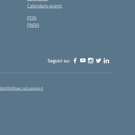
Calendario eventi
PON
PNRR
Seguici su:
8ah00l@pec.istruzione.it