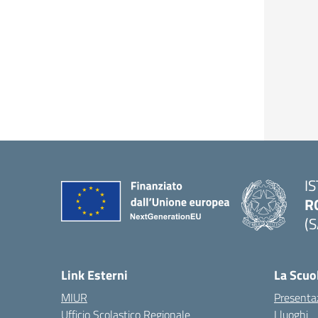
I
R
(S
Link Esterni
La Scuo
MIUR
Presenta
Ufficio Scolastico Regionale
I luoghi