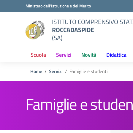
Vai ai contenuti
Vai al menu di navigazione
Vai al footer
Ministero dell'Istruzione e del Merito
ISTITUTO COMPRENSIVO STAT
ROCCADASPIDE
(SA)
Scuola
Servizi
Novità
Didattica
Home
Servizi
Famiglie e studenti
Famiglie e studen