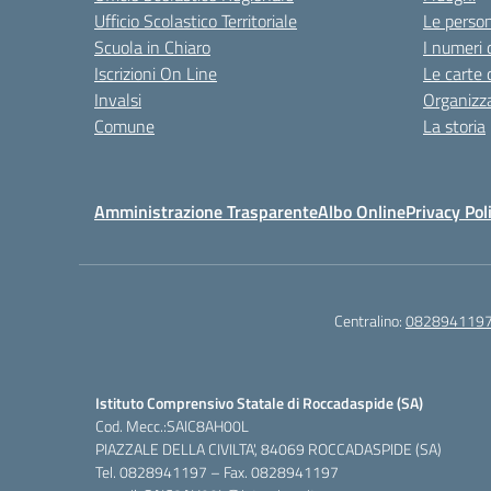
Ufficio Scolastico Territoriale
Le perso
Scuola in Chiaro
I numeri 
Iscrizioni On Line
Le carte 
Invalsi
Organizz
Comune
La storia
Amministrazione Trasparente
Albo Online
Privacy Pol
Centralino:
082894119
Istituto Comprensivo Statale di Roccadaspide (SA)
Cod. Mecc.:SAIC8AH00L
PIAZZALE DELLA CIVILTA', 84069 ROCCADASPIDE (SA)
Tel. 0828941197 – Fax. 0828941197