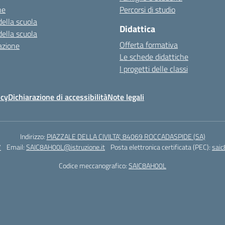
ne
Percorsi di studio
della scuola
Didattica
della scuola
Offerta formativa
azione
Le schede didattiche
I progetti delle classi
icy
Dichiarazione di accessibilità
Note legali
Indirizzo:
PIAZZALE DELLA CIVILTA', 84069 ROCCADASPIDE (SA)
7
Email:
SAIC8AH00L@istruzione.it
Posta elettronica certificata (PEC):
saic
Codice meccanografico:
SAIC8AH00L