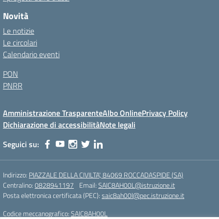
Novità
Le notizie
Le circolari
Calendario eventi
PON
PNRR
Amministrazione Trasparente
Albo Online
Privacy Policy
Dichiarazione di accessibilità
Note legali
Seguici su:
Indirizzo:
PIAZZALE DELLA CIVILTA', 84069 ROCCADASPIDE (SA)
Centralino:
0828941197
Email:
SAIC8AH00L@istruzione.it
Posta elettronica certificata (PEC):
saic8ah00l@pec.istruzione.it
Codice meccanografico:
SAIC8AH00L