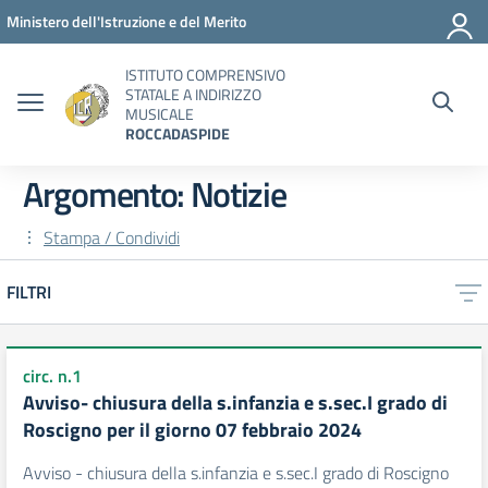
Vai ai contenuti
Vai al menu di navigazione
Vai al footer
Ministero dell'Istruzione e del Merito
ISTITUTO COMPRENSIVO
STATALE A INDIRIZZO
MUSICALE
ROCCADASPIDE
Argomento: Notizie
Stampa / Condividi
FILTRI
circ. n.1
Avviso- chiusura della s.infanzia e s.sec.I grado di
Roscigno per il giorno 07 febbraio 2024
Avviso - chiusura della s.infanzia e s.sec.I grado di Roscigno