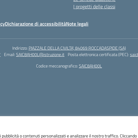
I progetti delle classi
icy
Dichiarazione di accessibilità
Note legali
Indirizzo:
PIAZZALE DELLA CIVILTA', 84069 ROCCADASPIDE (SA)
7
Email:
SAIC8AH00L@istruzione.it
Posta elettronica certificata (PEC):
saic
Codice meccanografico:
SAIC8AH00L
 pubblicità o contenuti personalizzati e analizzare il nostro traffico. Cliccando “