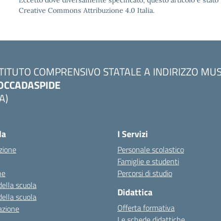
Eccetto dove diversamente specificato, questo articolo è stato 
Creative Commons Attribuzione 4.0 Italia.
STITUTO COMPRENSIVO STATALE A INDIRIZZO MU
OCCADASPIDE
A)
la
I Servizi
zione
Personale scolastico
Famiglie e studenti
ne
Percorsi di studio
della scuola
Didattica
della scuola
Offerta formativa
azione
Le schede didattiche