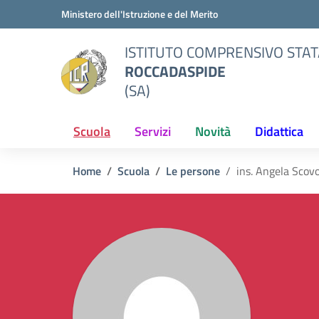
Vai ai contenuti
Vai al menu di navigazione
Vai al footer
Ministero dell'Istruzione e del Merito
ISTITUTO COMPRENSIVO STAT
ROCCADASPIDE
(SA)
Scuola
Servizi
Novità
Didattica
Home
Scuola
Le persone
ins. Angela Scov