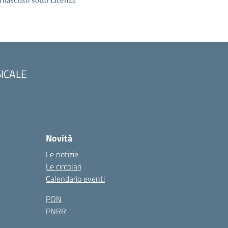
rilasciato sotto Licenza
SICALE
Novità
Le notizie
Le circolari
Calendario eventi
PON
PNRR