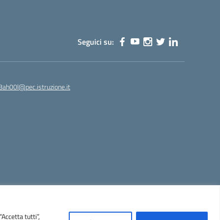
Seguici su:
8ah00l@pec.istruzione.it
Concept & Design by Designers Italia
Accetta tutti”,