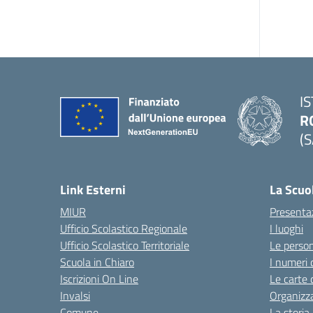
I
R
(S
Link Esterni
La Scuo
MIUR
Presenta
Ufficio Scolastico Regionale
I luoghi
Ufficio Scolastico Territoriale
Le perso
Scuola in Chiaro
I numeri 
Iscrizioni On Line
Le carte 
Invalsi
Organizz
Comune
La storia