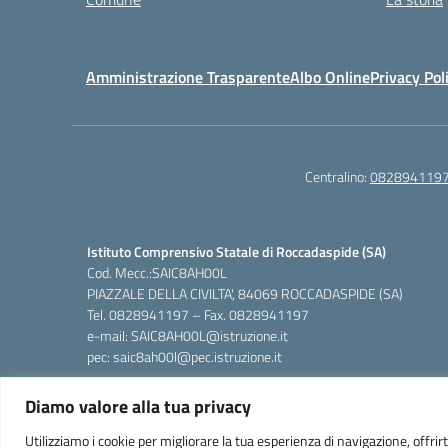
Amministrazione Trasparente
Albo Online
Privacy Pol
Centralino:
082894119
Istituto Comprensivo Statale di Roccadaspide (SA)
Cod. Mecc.:SAIC8AH00L
PIAZZALE DELLA CIVILTA', 84069 ROCCADASPIDE (SA)
Tel. 0828941197 – Fax. 0828941197
e-mail: SAIC8AH00L@istruzione.it
pec: saic8ah00l@pec.istruzione.it
Diamo valore alla tua privacy
Utilizziamo i cookie per migliorare la tua esperienza di navigazione, offrirti