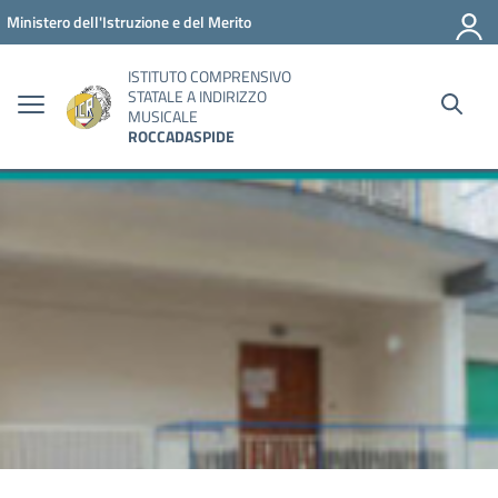
Vai ai contenuti
Vai al menu di navigazione
Vai al footer
Ministero dell'Istruzione e del Merito
ISTITUTO COMPRENSIVO
STATALE A INDIRIZZO
MUSICALE
ROCCADASPIDE