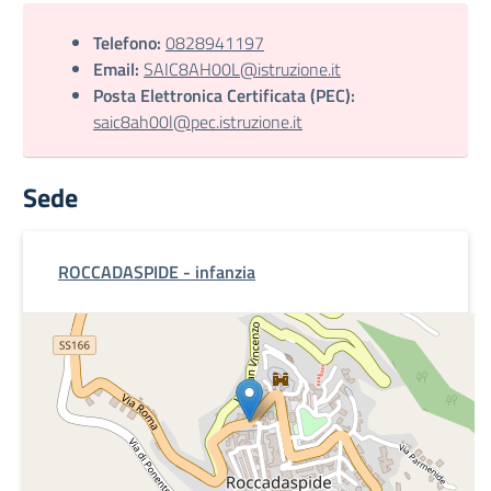
Telefono:
0828941197
Email:
SAIC8AH00L@istruzione.it
Posta Elettronica Certificata (PEC):
saic8ah00l@pec.istruzione.it
Sede
ROCCADASPIDE - infanzia