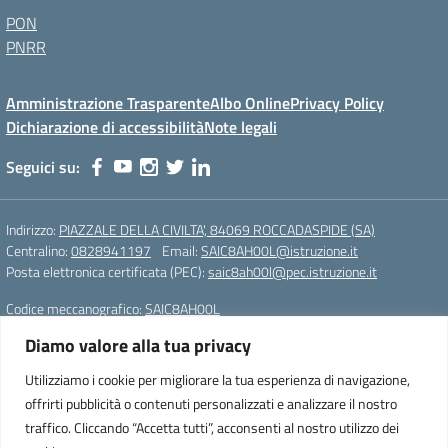
PON
PNRR
Amministrazione Trasparente
Albo Online
Privacy Policy
Dichiarazione di accessibilità
Note legali
Seguici su:
Indirizzo:
PIAZZALE DELLA CIVILTA', 84069 ROCCADASPIDE (SA)
Centralino:
0828941197
Email:
SAIC8AH00L@istruzione.it
Posta elettronica certificata (PEC):
saic8ah00l@pec.istruzione.it
Codice meccanografico:
SAIC8AH00L
Diamo valore alla tua privacy
Istituto Comprensivo Statale di Roccadaspide (SA)
Cod. Mecc.:SAIC8AH00L
Utilizziamo i cookie per migliorare la tua esperienza di navigazione,
PIAZZALE DELLA CIVILTA', 84069 ROCCADASPIDE (SA)
offrirti pubblicità o contenuti personalizzati e analizzare il nostro
Tel. 0828941197 – Fax. 0828941197
traffico. Cliccando “Accetta tutti”, acconsenti al nostro utilizzo dei
e-mail: SAIC8AH00L@istruzione.it