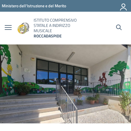
Vai ai contenuti
Vai al menu di navigazione
Vai al footer
Ministero dell'Istruzione e del Merito
ISTITUTO COMPRENSIVO
STATALE A INDIRIZZO
MUSICALE
ROCCADASPIDE