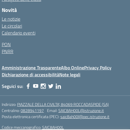
Novità
Le notizie
Le circolari
Calendario eventi
PON
PNRR
Amministrazione Trasparente
Albo Online
Privacy Policy
Dichiarazione di accessibilità
Note legali
Seguici su:
Indirizzo:
PIAZZALE DELLA CIVILTA', 84069 ROCCADASPIDE (SA)
Centralino:
0828941197
Email:
SAIC8AH00L@istruzione.it
Posta elettronica certificata (PEC):
saic8ah00l@pec.istruzione.it
Codice meccanografico:
SAIC8AH00L