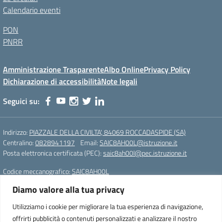
Calendario eventi
PON
PNRR
Amministrazione Trasparente
Albo Online
Privacy Policy
Dichiarazione di accessibilità
Note legali
Seguici su:
Indirizzo:
PIAZZALE DELLA CIVILTA', 84069 ROCCADASPIDE (SA)
Centralino:
0828941197
Email:
SAIC8AH00L@istruzione.it
Posta elettronica certificata (PEC):
saic8ah00l@pec.istruzione.it
Codice meccanografico:
SAIC8AH00L
Diamo valore alla tua privacy
Istituto Comprensivo Statale di Roccadaspide (SA)
Cod. Mecc.:SAIC8AH00L
Utilizziamo i cookie per migliorare la tua esperienza di navigazione,
PIAZZALE DELLA CIVILTA', 84069 ROCCADASPIDE (SA)
offrirti pubblicità o contenuti personalizzati e analizzare il nostro
Tel. 0828941197 – Fax. 0828941197