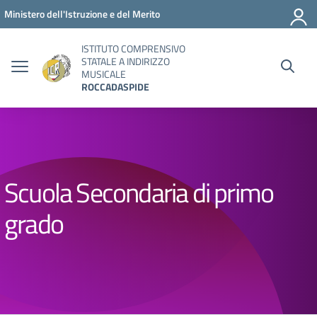
Vai ai contenuti
Vai al menu di navigazione
Vai al footer
Ministero dell'Istruzione e del Merito
ISTITUTO COMPRENSIVO
STATALE A INDIRIZZO
MUSICALE
ROCCADASPIDE
Scuola Secondaria di primo
grado