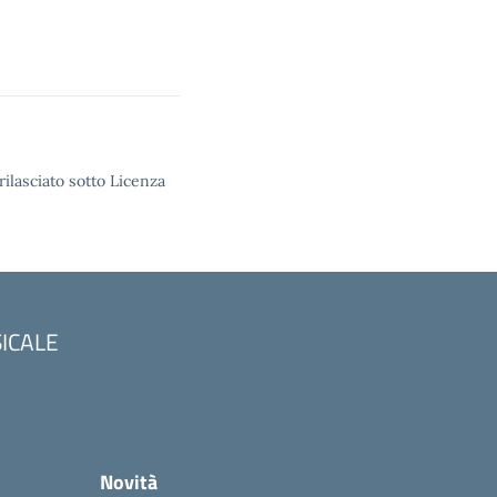
rilasciato sotto Licenza
SICALE
Novità