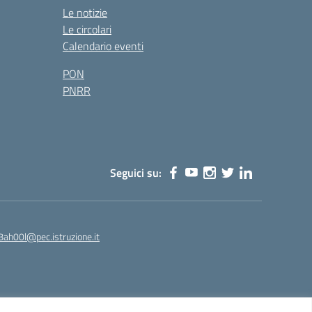
Le notizie
Le circolari
Calendario eventi
PON
PNRR
Seguici su:
8ah00l@pec.istruzione.it