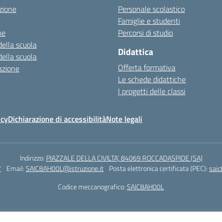
zione
Personale scolastico
Famiglie e studenti
ne
Percorsi di studio
della scuola
Didattica
della scuola
Offerta formativa
azione
Le schede didattiche
I progetti delle classi
icy
Dichiarazione di accessibilità
Note legali
Indirizzo:
PIAZZALE DELLA CIVILTA', 84069 ROCCADASPIDE (SA)
7
Email:
SAIC8AH00L@istruzione.it
Posta elettronica certificata (PEC):
saic
Codice meccanografico:
SAIC8AH00L