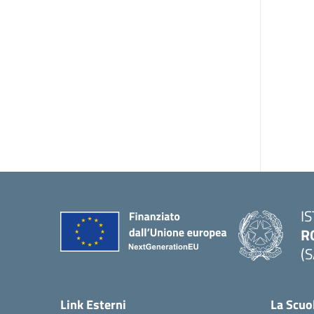
I
R
(S
Link Esterni
La Scuo