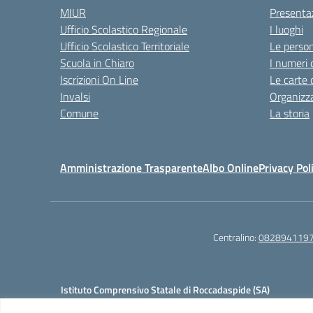
MIUR
Presenta
Ufficio Scolastico Regionale
I luoghi
Ufficio Scolastico Territoriale
Le perso
Scuola in Chiaro
I numeri 
Iscrizioni On Line
Le carte 
Invalsi
Organizz
Comune
La storia
Amministrazione Trasparente
Albo Online
Privacy Pol
Centralino:
082894119
Istituto Comprensivo Statale di Roccadaspide (SA)
Cod. Mecc.:SAIC8AH00L