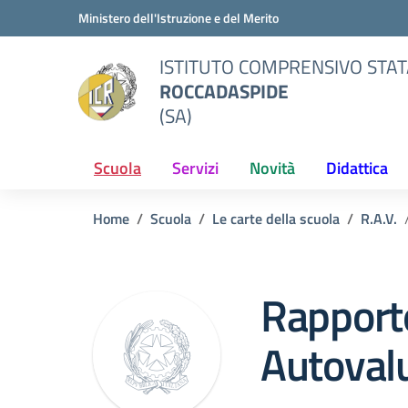
Vai ai contenuti
Vai al menu di navigazione
Vai al footer
Ministero dell'Istruzione e del Merito
ISTITUTO COMPRENSIVO STAT
ROCCADASPIDE
(SA)
Scuola
Servizi
Novità
Didattica
Home
Scuola
Le carte della scuola
R.A.V.
Rapport
Autovalu