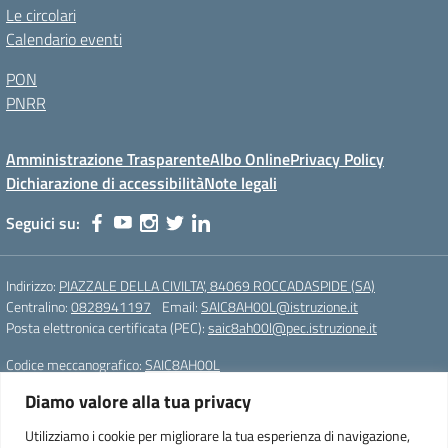
Le circolari
Calendario eventi
PON
PNRR
Amministrazione Trasparente
Albo Online
Privacy Policy
Dichiarazione di accessibilità
Note legali
Seguici su:
Indirizzo:
PIAZZALE DELLA CIVILTA', 84069 ROCCADASPIDE (SA)
Centralino:
0828941197
Email:
SAIC8AH00L@istruzione.it
Posta elettronica certificata (PEC):
saic8ah00l@pec.istruzione.it
Codice meccanografico:
SAIC8AH00L
Diamo valore alla tua privacy
Istituto Comprensivo Statale di Roccadaspide (SA)
Cod. Mecc.:SAIC8AH00L
Utilizziamo i cookie per migliorare la tua esperienza di navigazione,
PIAZZALE DELLA CIVILTA', 84069 ROCCADASPIDE (SA)