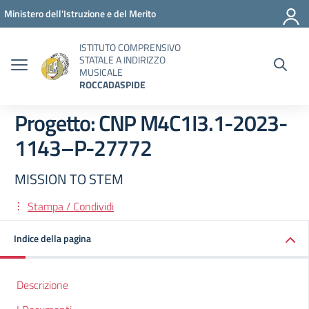
Vai ai contenuti
Vai al menu di navigazione
Vai al footer
Ministero dell'Istruzione e del Merito
ISTITUTO COMPRENSIVO
STATALE A INDIRIZZO
MUSICALE
ROCCADASPIDE
Progetto: CNP M4C1I3.1-2023-
1143–P-27772
MISSION TO STEM
Stampa / Condividi
Indice della pagina
Descrizione