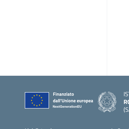
I
R
(S