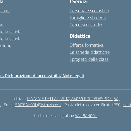
la
I Servizi
zione
Personale scolastico
Famiglie e studenti
ne
Percorsi di studio
della scuola
Didattica
della scuola
Offerta formativa
azione
Le schede didattiche
I progetti delle classi
icy
Dichiarazione di accessibilità
Note legali
Indirizzo:
PIAZZALE DELLA CIVILTA', 84069 ROCCADASPIDE (SA)
7
Email:
SAIC8AH00L@istruzione.it
Posta elettronica certificata (PEC):
saic
Codice meccanografico:
SAIC8AH00L