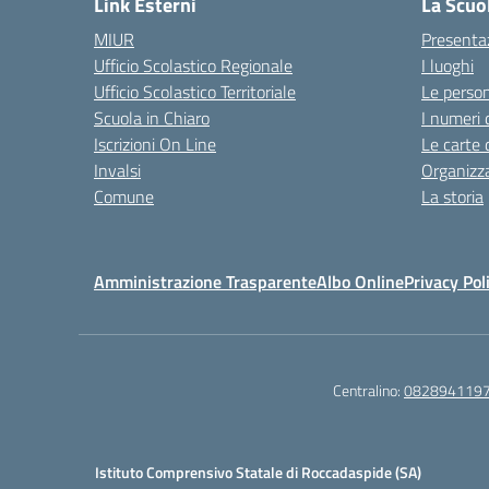
Link Esterni
La Scuo
MIUR
Presenta
Ufficio Scolastico Regionale
I luoghi
Ufficio Scolastico Territoriale
Le perso
Scuola in Chiaro
I numeri 
Iscrizioni On Line
Le carte 
Invalsi
Organizz
Comune
La storia
Amministrazione Trasparente
Albo Online
Privacy Pol
Centralino:
082894119
Istituto Comprensivo Statale di Roccadaspide (SA)