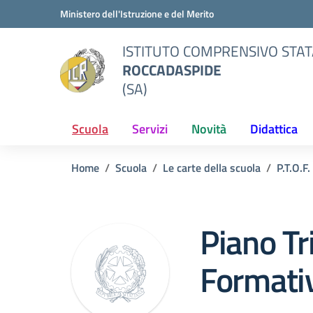
Vai ai contenuti
Vai al menu di navigazione
Vai al footer
Ministero dell'Istruzione e del Merito
ISTITUTO COMPRENSIVO STAT
ROCCADASPIDE
(SA)
Scuola
Servizi
Novità
Didattica
Home
Scuola
Le carte della scuola
P.T.O.F.
Piano Tr
Formativ