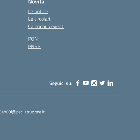
Novità
Le notizie
Le circolari
Calendario eventi
PON
PNRR
Seguici su:
8ah00l@pec.istruzione.it