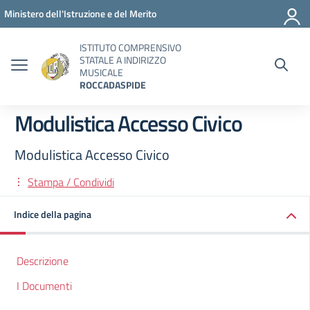
Vai ai contenuti
Vai al menu di navigazione
Vai al footer
Ministero dell'Istruzione e del Merito
ISTITUTO COMPRENSIVO
STATALE A INDIRIZZO
MUSICALE
ROCCADASPIDE
Modulistica Accesso Civico
Modulistica Accesso Civico
Stampa / Condividi
Indice della pagina
Descrizione
I Documenti