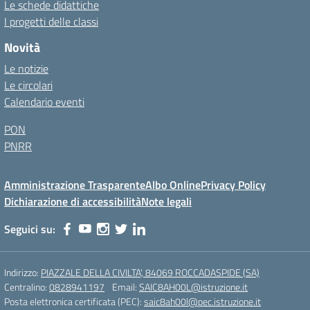
Le schede didattiche
I progetti delle classi
Novità
Le notizie
Le circolari
Calendario eventi
PON
PNRR
Amministrazione Trasparente
Albo Online
Privacy Policy
Dichiarazione di accessibilità
Note legali
Seguici su:
Indirizzo:
PIAZZALE DELLA CIVILTA', 84069 ROCCADASPIDE (SA)
Centralino:
0828941197
Email:
SAIC8AH00L@istruzione.it
Posta elettronica certificata (PEC):
saic8ah00l@pec.istruzione.it