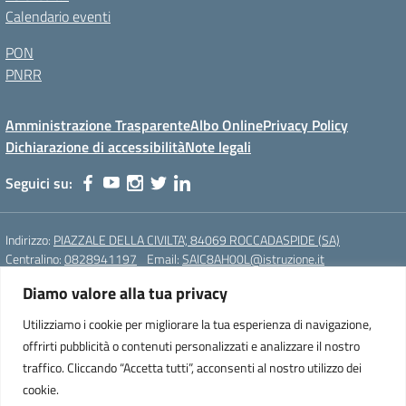
Calendario eventi
PON
PNRR
Amministrazione Trasparente
Albo Online
Privacy Policy
Dichiarazione di accessibilità
Note legali
Seguici su:
Indirizzo:
PIAZZALE DELLA CIVILTA', 84069 ROCCADASPIDE (SA)
Centralino:
0828941197
Email:
SAIC8AH00L@istruzione.it
Posta elettronica certificata (PEC):
saic8ah00l@pec.istruzione.it
Diamo valore alla tua privacy
Codice meccanografico:
SAIC8AH00L
Utilizziamo i cookie per migliorare la tua esperienza di navigazione,
offrirti pubblicità o contenuti personalizzati e analizzare il nostro
Istituto Comprensivo Statale di Roccadaspide (SA)
Cod. Mecc.:SAIC8AH00L
traffico. Cliccando “Accetta tutti”, acconsenti al nostro utilizzo dei
PIAZZALE DELLA CIVILTA', 84069 ROCCADASPIDE (SA)
cookie.
Tel. 0828941197 – Fax. 0828941197