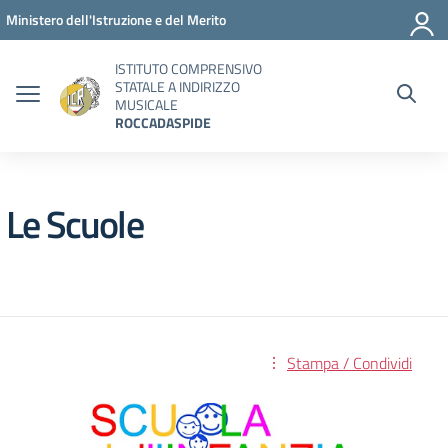
Vai ai contenuti
Vai al menu di navigazione
Vai al footer
Ministero dell'Istruzione e del Merito
ISTITUTO COMPRENSIVO
STATALE A INDIRIZZO
MUSICALE
ROCCADASPIDE
Le Scuole
Stampa / Condividi