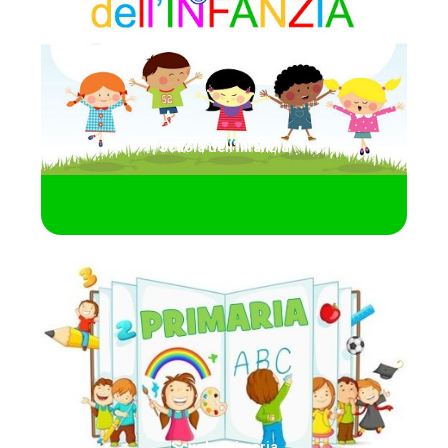
Clicca qui
bambini di età compresa fra i tre e i sei anni.
è obbligatoria ed è aperta a tutte le bambine e i
percorso di istruzione, ha durata triennale, non
nascita ai sei anni ed è il primo gradino del
Scuola dell'Infanzia
integrato di educazione e di istruzione dalla
La scuola dell’infanzia fa parte del Sistema
Clicca qui
del pieno sviluppo della persona.
competenze culturali di base nella prospettiva
delle abilità fondamentali per sviluppare le
sua finalità è l’acquisizione delle conoscenze e
Scuola Primaria