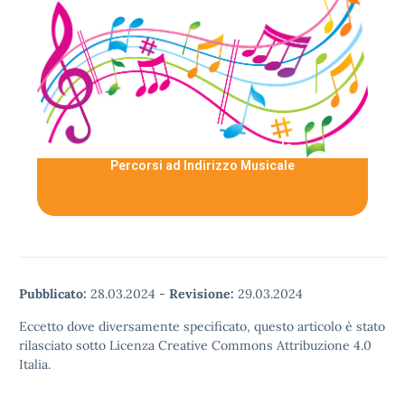
Clicca qui
strumento musicale e della pratica musicale.
alle discipline tradizionali lo studio di uno
Scuola Secondaria di I° Grado
percorsi a indirizzo musicale, che aggiungono
Percorsi ad Indirizzo Musicale
Alcune istituzioni scolastiche possono attivare
Pubblicato:
28.03.2024
-
Revisione:
29.03.2024
Eccetto dove diversamente specificato, questo articolo è stato
rilasciato sotto Licenza Creative Commons Attribuzione 4.0
Italia.