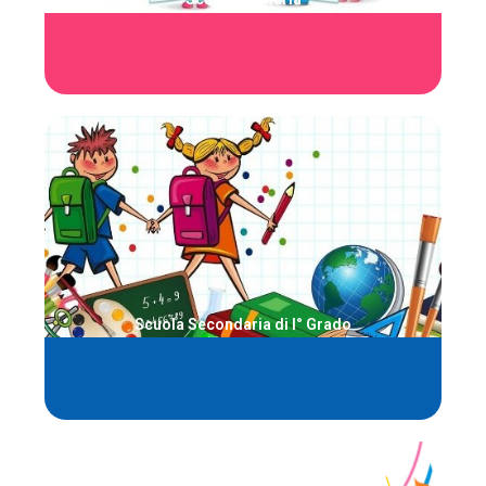
anni e fa parte del primo ciclo di istruzione. La
La scuola primaria è obbligatoria, dura cinque
Clicca qui
pubbliche sia nelle scuole private e paritarie.
tappa obbligatoria e si svolge sia nelle scuole
Scuola Secondaria di I° Grado
istruzione iniziato con la scuola primaria. È una
durata di tre anni e conclude il primo ciclo di
La scuola secondaria di primo grado ha una