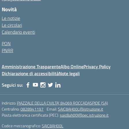
Novità
Le notizie
Le circolari
Calendario eventi
PON
PNRR
Amministrazione Trasparente
Albo Online
Privacy Policy
Dichiarazione di accessibilità
Note legali
Seguici su:
Indirizzo:
PIAZZALE DELLA CIVILTA', 84069 ROCCADASPIDE (SA)
Centralino:
0828941197
Email:
SAIC8AH00L@istruzione.it
Posta elettronica certificata (PEC):
saic8ah00l@pec.istruzione.it
Codice meccanografico:
SAIC8AH00L