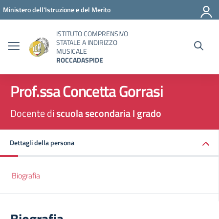
Vai ai contenuti
Vai al menu di navigazione
Vai al footer
Ministero dell'Istruzione e del Merito
ISTITUTO COMPRENSIVO
STATALE A INDIRIZZO
MUSICALE
ROCCADASPIDE
Prof.ssa Concetta Gorrasi
Docente di
scuola secondaria I grado
Dettagli della persona
Biografia
Biografia