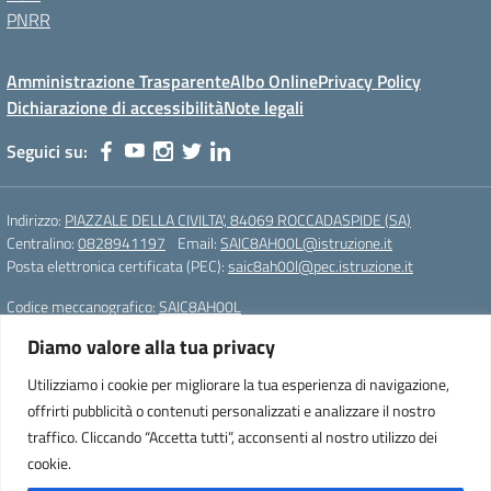
PNRR
Amministrazione Trasparente
Albo Online
Privacy Policy
Dichiarazione di accessibilità
Note legali
Seguici su:
Indirizzo:
PIAZZALE DELLA CIVILTA', 84069 ROCCADASPIDE (SA)
Centralino:
0828941197
Email:
SAIC8AH00L@istruzione.it
Posta elettronica certificata (PEC):
saic8ah00l@pec.istruzione.it
Codice meccanografico:
SAIC8AH00L
Diamo valore alla tua privacy
Istituto Comprensivo Statale di Roccadaspide (SA)
Cod. Mecc.:SAIC8AH00L
Utilizziamo i cookie per migliorare la tua esperienza di navigazione,
PIAZZALE DELLA CIVILTA', 84069 ROCCADASPIDE (SA)
offrirti pubblicità o contenuti personalizzati e analizzare il nostro
Tel. 0828941197 – Fax. 0828941197
traffico. Cliccando “Accetta tutti”, acconsenti al nostro utilizzo dei
e-mail: SAIC8AH00L@istruzione.it
cookie.
pec: saic8ah00l@pec.istruzione.it