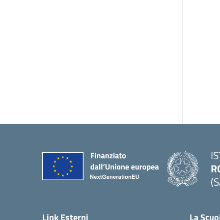
I
R
(S
Link Esterni
La Scuo