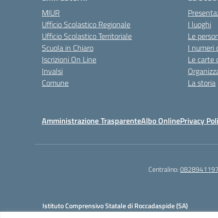
MIUR
Presenta
Ufficio Scolastico Regionale
I luoghi
Ufficio Scolastico Territoriale
Le perso
Scuola in Chiaro
I numeri 
Iscrizioni On Line
Le carte 
Invalsi
Organizz
Comune
La storia
Amministrazione Trasparente
Albo Online
Privacy Pol
Centralino:
082894119
Istituto Comprensivo Statale di Roccadaspide (SA)
Cod. Mecc.:SAIC8AH00L