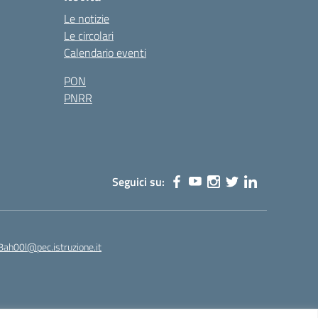
Le notizie
Le circolari
Calendario eventi
PON
PNRR
Seguici su:
8ah00l@pec.istruzione.it