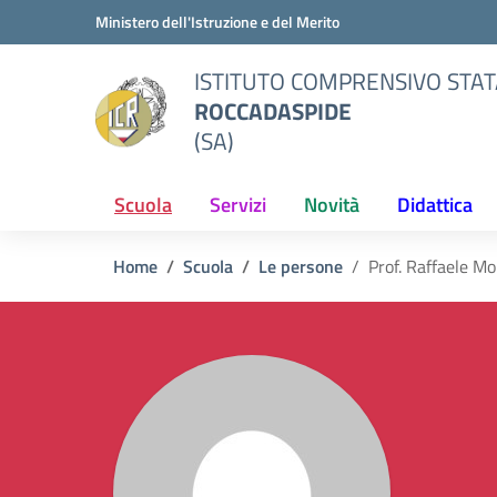
Vai ai contenuti
Vai al menu di navigazione
Vai al footer
Ministero dell'Istruzione e del Merito
ISTITUTO COMPRENSIVO STAT
ROCCADASPIDE
(SA)
Scuola
Servizi
Novità
Didattica
Home
Scuola
Le persone
Prof. Raffaele M