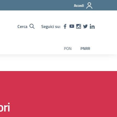
Accedi
Cerca
Seguici su:
PON
PNRR
ori