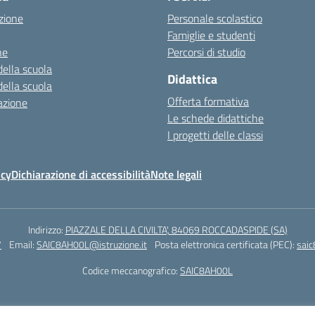
zione
Personale scolastico
Famiglie e studenti
ne
Percorsi di studio
della scuola
Didattica
della scuola
Offerta formativa
azione
Le schede didattiche
I progetti delle classi
icy
Dichiarazione di accessibilità
Note legali
Indirizzo:
PIAZZALE DELLA CIVILTA', 84069 ROCCADASPIDE (SA)
7
Email:
SAIC8AH00L@istruzione.it
Posta elettronica certificata (PEC):
saic
Codice meccanografico:
SAIC8AH00L