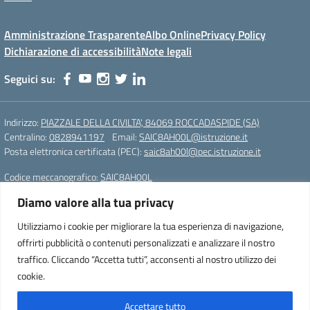
Amministrazione Trasparente
Albo Online
Privacy Policy
Dichiarazione di accessibilità
Note legali
Seguici su:
Indirizzo:
PIAZZALE DELLA CIVILTA', 84069 ROCCADASPIDE (SA)
Centralino:
0828941197
Email:
SAIC8AH00L@istruzione.it
Posta elettronica certificata (PEC):
saic8ah00l@pec.istruzione.it
Codice meccanografico:
SAIC8AH00L
Diamo valore alla tua privacy
Istituto Comprensivo Statale di Roccadaspide (SA)
Cod. Mecc.:SAIC8AH00L
Utilizziamo i cookie per migliorare la tua esperienza di navigazione,
PIAZZALE DELLA CIVILTA', 84069 ROCCADASPIDE (SA)
offrirti pubblicità o contenuti personalizzati e analizzare il nostro
Tel. 0828941197 – Fax. 0828941197
traffico. Cliccando “Accetta tutti”, acconsenti al nostro utilizzo dei
e-mail: SAIC8AH00L@istruzione.it
cookie.
pec: saic8ah00l@pec.istruzione.it
Accettare tutto