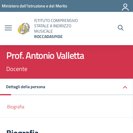
Vai ai contenuti
Vai al menu di navigazione
Vai al footer
Ministero dell'Istruzione e del Merito
ISTITUTO COMPRENSIVO
STATALE A INDIRIZZO
MUSICALE
ROCCADASPIDE
Prof. Antonio Valletta
Docente
Dettagli della persona
Biografia
Biografia