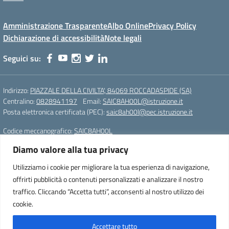
Amministrazione Trasparente
Albo Online
Privacy Policy
Dichiarazione di accessibilità
Note legali
Seguici su:
Indirizzo:
PIAZZALE DELLA CIVILTA', 84069 ROCCADASPIDE (SA)
Centralino:
0828941197
Email:
SAIC8AH00L@istruzione.it
Posta elettronica certificata (PEC):
saic8ah00l@pec.istruzione.it
Codice meccanografico:
SAIC8AH00L
Diamo valore alla tua privacy
Istituto Comprensivo Statale di Roccadaspide (SA)
Cod. Mecc.:SAIC8AH00L
Utilizziamo i cookie per migliorare la tua esperienza di navigazione,
PIAZZALE DELLA CIVILTA', 84069 ROCCADASPIDE (SA)
offrirti pubblicità o contenuti personalizzati e analizzare il nostro
Tel. 0828941197 – Fax. 0828941197
traffico. Cliccando “Accetta tutti”, acconsenti al nostro utilizzo dei
e-mail: SAIC8AH00L@istruzione.it
cookie.
pec: saic8ah00l@pec.istruzione.it
Accettare tutto