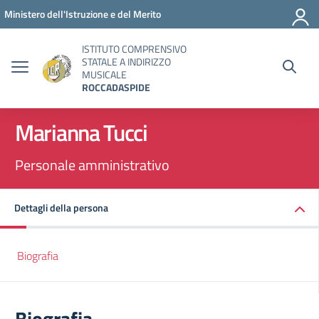
Vai ai contenuti
Vai al menu di navigazione
Vai al footer
Ministero dell'Istruzione e del Merito
ISTITUTO COMPRENSIVO
STATALE A INDIRIZZO
MUSICALE
ROCCADASPIDE
Marianna Tucci
Personale amministrativo
Dettagli della persona
Biografia
Biografia