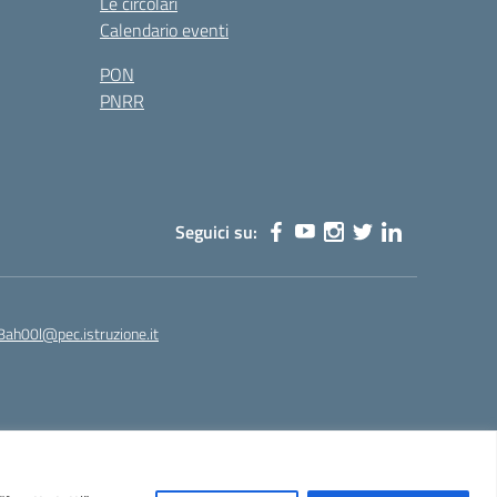
Le circolari
Calendario eventi
PON
PNRR
Seguici su:
8ah00l@pec.istruzione.it