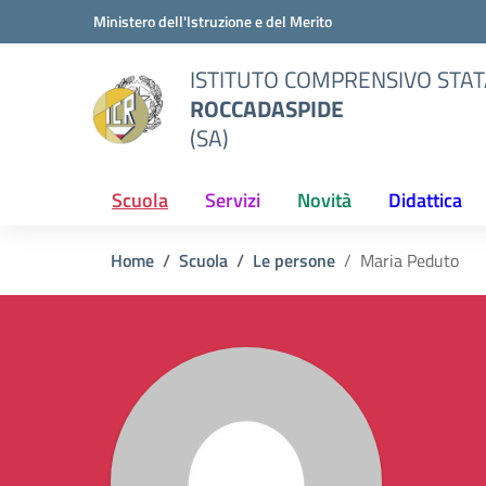
Vai ai contenuti
Vai al menu di navigazione
Vai al footer
Ministero dell'Istruzione e del Merito
ISTITUTO COMPRENSIVO STAT
ROCCADASPIDE
(SA)
Scuola
Servizi
Novità
Didattica
Home
Scuola
Le persone
Maria Peduto