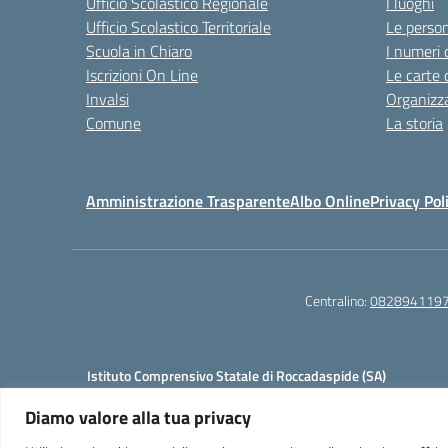
Ufficio Scolastico Regionale
I luoghi
Ufficio Scolastico Territoriale
Le perso
Scuola in Chiaro
I numeri 
Iscrizioni On Line
Le carte 
Invalsi
Organizz
Comune
La storia
Amministrazione Trasparente
Albo Online
Privacy Pol
Centralino:
082894119
Istituto Comprensivo Statale di Roccadaspide (SA)
Cod. Mecc.:SAIC8AH00L
Diamo valore alla tua privacy
PIAZZALE DELLA CIVILTA', 84069 ROCCADASPIDE (SA)
Tel. 0828941197 – Fax. 0828941197