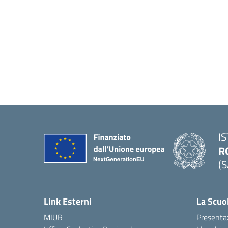
I
R
(S
Link Esterni
La Scuo
MIUR
Presenta