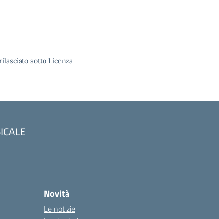
rilasciato sotto Licenza
SICALE
Novità
Le notizie