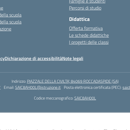
Famiglie e studenti
ne
Percorsi di studio
della scuola
Didattica
della scuola
Offerta formativa
azione
Le schede didattiche
I progetti delle classi
icy
Dichiarazione di accessibilità
Note legali
Indirizzo:
PIAZZALE DELLA CIVILTA', 84069 ROCCADASPIDE (SA)
7
Email:
SAIC8AH00L@istruzione.it
Posta elettronica certificata (PEC):
saic
Codice meccanografico:
SAIC8AH00L