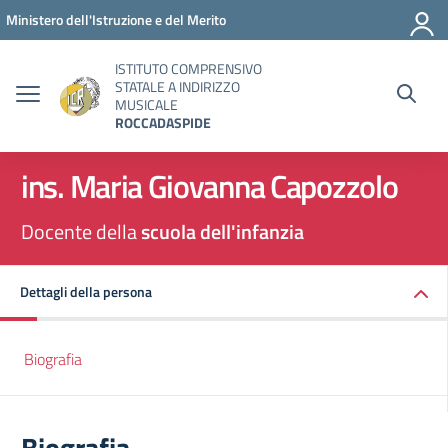
Vai ai contenuti
Vai al menu di navigazione
Vai al footer
Ministero dell'Istruzione e del Merito
ISTITUTO COMPRENSIVO
STATALE A INDIRIZZO
MUSICALE
ROCCADASPIDE
ins. Maria Giovanna Capozzolo
Docente della
scuola dell'infanzia
Dettagli della persona
Biografia
Biografia