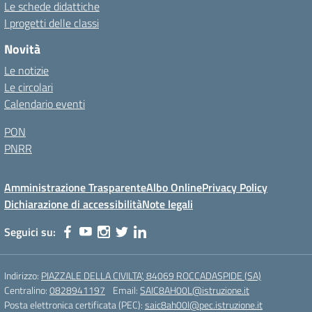
Le schede didattiche
I progetti delle classi
Novità
Le notizie
Le circolari
Calendario eventi
PON
PNRR
Amministrazione Trasparente
Albo Online
Privacy Policy
Dichiarazione di accessibilità
Note legali
Seguici su:
Indirizzo:
PIAZZALE DELLA CIVILTA', 84069 ROCCADASPIDE (SA)
Centralino:
0828941197
Email:
SAIC8AH00L@istruzione.it
Posta elettronica certificata (PEC):
saic8ah00l@pec.istruzione.it